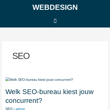
Ga
WEBDESIGN
naar
de
inhoud
SEO
Welk
SEO-
bureau
Welk SEO-bureau kiest jouw
kiest
concurrent?
jouw
concurrent?
SEO
/
admin