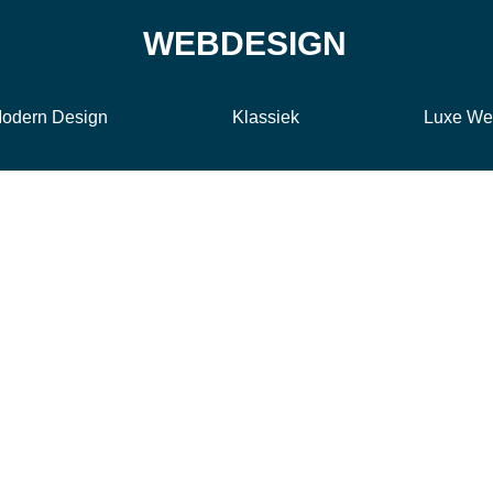
WEBDESIGN
odern Design
Klassiek
Luxe We
e evolutie van