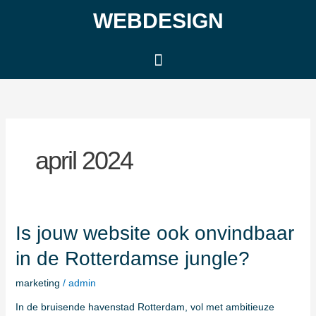
Ga
WEBDESIGN
naar
de
inhoud
april 2024
Is
Is jouw website ook onvindbaar
jouw
in de Rotterdamse jungle?
website
ook
marketing
/
admin
onvindbaar
in
In de bruisende havenstad Rotterdam, vol met ambitieuze