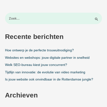
Z
o
e
k
Recente berichten
n
a
a
Hoe ontwerp je de perfecte trouwuitnodiging?
r
:
Websites en webshops: jouw digitale partner in snelheid
Welk SEO-bureau kiest jouw concurrent?
Tijdlijn van innovatie: de evolutie van video marketing
Is jouw website ook onvindbaar in de Rotterdamse jungle?
Archieven