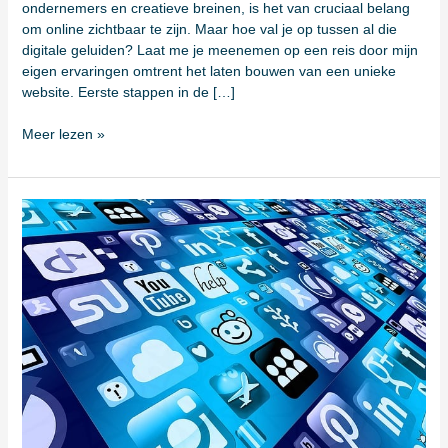
de
ondernemers en creatieve breinen, is het van cruciaal belang
Rotterdamse
om online zichtbaar te zijn. Maar hoe val je op tussen al die
jungle?
digitale geluiden? Laat me je meenemen op een reis door mijn
eigen ervaringen omtrent het laten bouwen van een unieke
website. Eerste stappen in de […]
Meer lezen »
Waarom
jouw
business
een
online
marketing
bureau
nodig
heeft