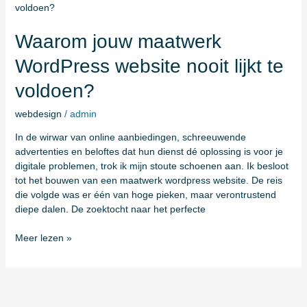
jouw
maatwerk
WordPress
Waarom jouw maatwerk
website
WordPress website nooit lijkt te
nooit
lijkt
voldoen?
te
voldoen?
webdesign
/
admin
In de wirwar van online aanbiedingen, schreeuwende
advertenties en beloftes dat hun dienst dé oplossing is voor je
digitale problemen, trok ik mijn stoute schoenen aan. Ik besloot
tot het bouwen van een maatwerk wordpress website. De reis
die volgde was er één van hoge pieken, maar verontrustend
diepe dalen. De zoektocht naar het perfecte
Meer lezen »